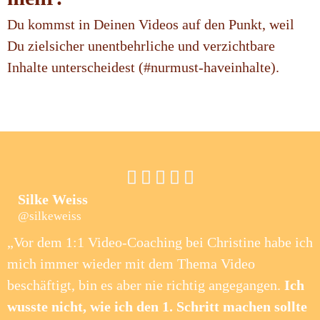
Du kommst in Deinen Videos auf den Punkt, weil
Du zielsicher unentbehrliche und verzichtbare
Inhalte unterscheidest (#nurmust-haveinhalte).





Silke Weiss
@silkeweiss
„Vor dem 1:1 Video-Coaching bei Christine habe ich
mich immer wieder mit dem Thema Video
beschäftigt, bin es aber nie richtig angegangen.
Ich
wusste nicht, wie ich den 1. Schritt machen sollte